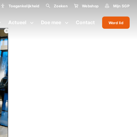
Toegankelijkheid
Zoeken
Webshop
Mijn SGP
Toegankelijkheid
Actueel
Doe mee
Contact
Word lid
Lettergrootte