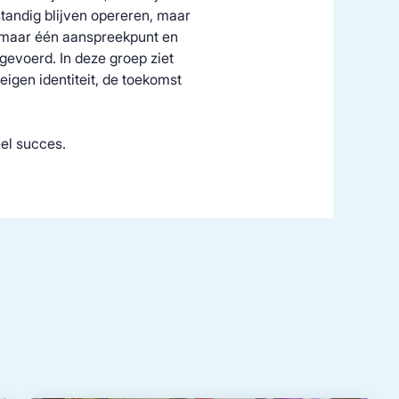
standig blijven opereren, maar
us maar één aanspreekpunt en
evoerd. In deze groep ziet
igen identiteit, de toekomst
eel succes.