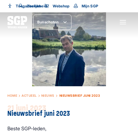
Toegankelijkheid
Toegankelijkheid
Zoeken
Webshop
Mijn SGP
Lettergrootte
Bunschoten
SLUITEN
HOME
ACTUEEL
NIEUWS
NIEUWSBRIEF JUNI 2023
21 juni 2023
Nieuwsbrief juni 2023
Beste SGP-leden,