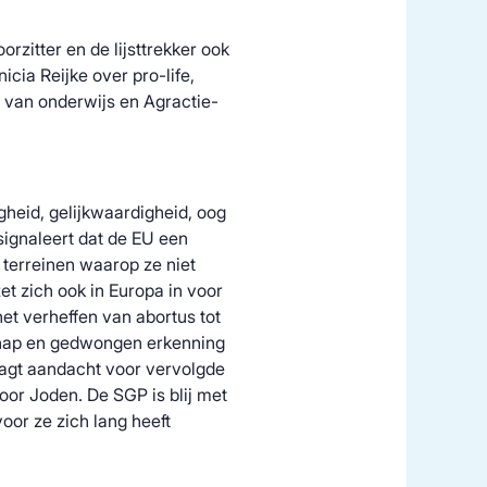
rzitter en de lijsttrekker ook
icia Reijke over pro-life,
d van onderwijs en Agractie-
gheid, gelijkwaardigheid, oog
signaleert dat de EU een
p terreinen waarop ze niet
et zich ook in Europa in voor
 het verheffen van abortus tot
hap en gedwongen erkenning
raagt aandacht voor vervolgde
oor Joden. De SGP is blij met
or ze zich lang heeft