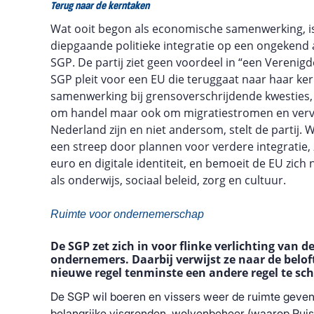
Terug naar de kerntaken
Wat ooit begon als economische samenwerking, i
diepgaande politieke integratie op een ongekend a
SGP. De partij ziet geen voordeel in “een Verenig
SGP pleit voor een EU die teruggaat naar haar ker
samenwerking bij grensoverschrijdende kwesties,
om handel maar ook om migratiestromen en vervu
Nederland zijn en niet andersom, stelt de partij. 
een streep door plannen voor verdere integratie, z
euro en digitale identiteit, en bemoeit de EU zich 
als onderwijs, sociaal beleid, zorg en cultuur.
Ruimte voor ondernemerschap
De SGP zet zich in voor flinke verlichting van d
ondernemers. Daarbij verwijst ze naar de belof
nieuwe regel tenminste een andere regel te sc
De SGP wil boeren en vissers weer de ruimte geve
belangrijke visgronden, wolvenbeheer (waarop Ruiss