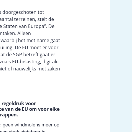
s doorgeschoten tot
antal terreinen, stelt de
de Staten van Europa”. De
ntaken. Alleen
 waarbij het met name gaat
iling. De EU moet er voor
Wat de SGP betreft gaat er
oals EU-belasting, digitale
niet of nauwelijks met zaken
e regeldruk voor
te van de EU om voor elke
hrappen.
n: geen windmolens meer op
en sterk zichtbaar is