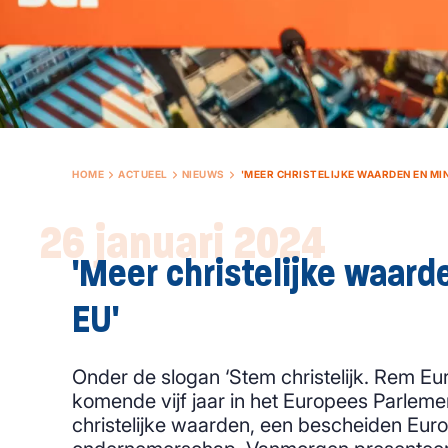
HOME
ACTUEEL
NIEUWS
'MEER CHRISTELIJKE WAARDEN EN MIN
26 januari 2024
'Meer christelijke waard
EU'
Onder de slogan ‘Stem christelijk. Rem Eu
komende vijf jaar in het Europees Parleme
christelijke waarden, een bescheiden Eur