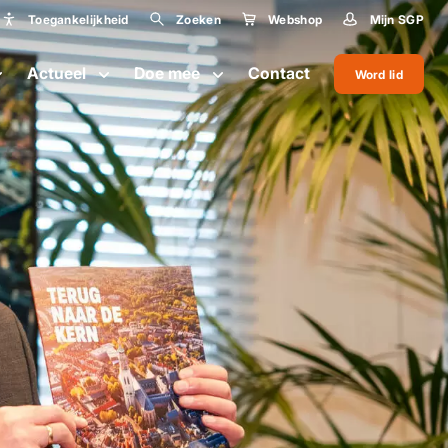
Toegankelijkheid
Zoeken
Webshop
Mijn SGP
Toegankelijkheid
Actueel
Doe mee
Contact
Word lid
Lettergrootte